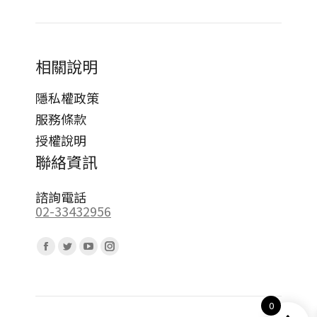
相關說明
隱私權政策
服務條款
授權說明
聯絡資訊
諮詢電話
02-33432956
Find us on:
Facebook
Twitter
YouTube
Instagram
page
page
page
page
opens
opens
opens
opens
0
in
in
in
in