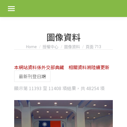
圖像資料
You are here:
Home
授權中心
圖像資料
頁面 713
本網站資料係外交部典藏 相關資料將陸續更新
Sorted
顯示第 11393 至 11408 項結果，共 48254 項
by
latest