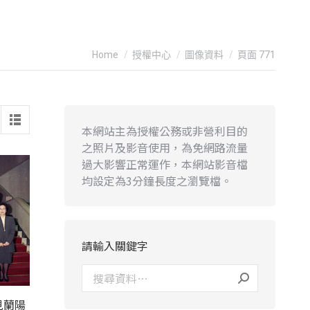
You are here:
Home
授權中心
圖像資料
頁面 771
本網站主為授權公務或非營利目的
之照片及影音使用，為免網路流量
過大影響正常運作，本網站影音檔
均設定為3分鐘長度之瀏覽檔。
請輸入關鍵字
見蘭陽