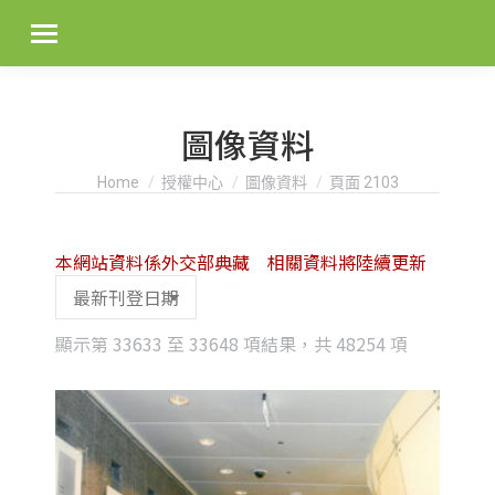
圖像資料
You are here:
Home
授權中心
圖像資料
頁面 2103
本網站資料係外交部典藏 相關資料將陸續更新
Sorted
顯示第 33633 至 33648 項結果，共 48254 項
by
latest