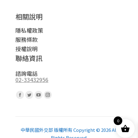
相關說明
隱私權政策
服務條款
授權說明
聯絡資訊
諮詢電話
02-33432956
Find us on:
Facebook
Twitter
YouTube
Instagram
page
page
page
page
opens
opens
opens
opens
0
in
in
in
in
new
new
new
new
中華民國外交部 版權所有 Copyright © 2026 All
Rights Reserved.