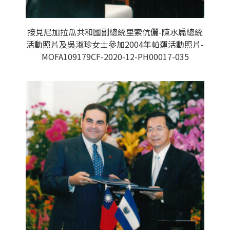
接見尼加拉瓜共和國副總統里索伉儷-陳水扁總統
活動照片及吳淑珍女士參加2004年帕運活動照片-
MOFA109179CF-2020-12-PH00017-035