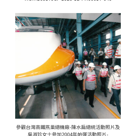
參觀台灣高鐵燕巢總機廠-陳水扁總統活動照片及
吳淑珍女士參加2004年帕運活動照片-