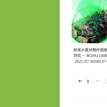
屏東水產試驗所龍
研究。-MOFA11006
2021-07-NE00157
1
…