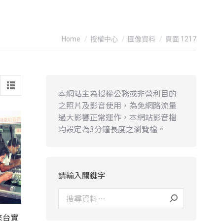
You are here:
Home
授權中心
圖像資料
頁面 1217
本網站主為授權公務或非營利目的
之照片及影音使用，為免網路流量
過大影響正常運作，本網站影音檔
均設定為3分鐘長度之瀏覽檔。
請輸入關鍵字
來台實