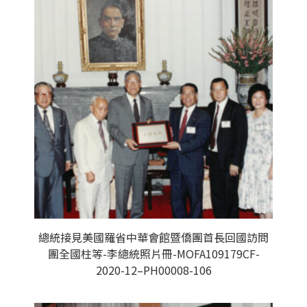
總統接見美國羅省中華會館暨僑團首長回國訪問
團全國柱等-李總統照片冊-MOFA109179CF-
2020-12–PH00008-106