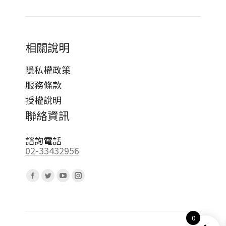
相關說明
隱私權政策
服務條款
授權說明
聯絡資訊
諮詢電話
02-33432956
Find us on:
Facebook
Twitter
YouTube
Instagram
page
page
page
page
opens
opens
opens
opens
0
in
in
in
in