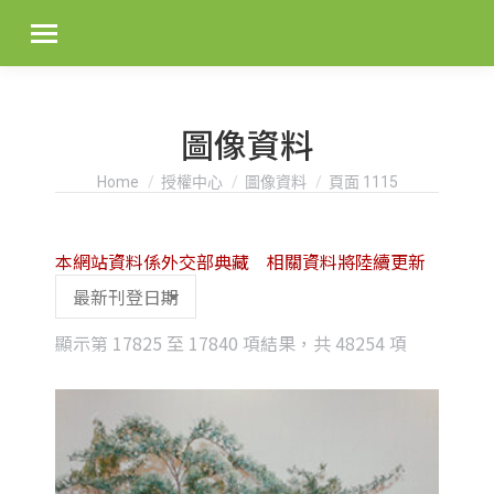
圖像資料
You are here:
Home
授權中心
圖像資料
頁面 1115
本網站資料係外交部典藏 相關資料將陸續更新
Sorted
顯示第 17825 至 17840 項結果，共 48254 項
by
latest