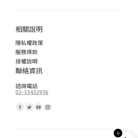
相關說明
隱私權政策
服務條款
授權說明
聯絡資訊
諮詢電話
02-33432956
Find us on:
Facebook
Twitter
YouTube
Instagram
page
page
page
page
opens
opens
opens
opens
0
in
in
in
in