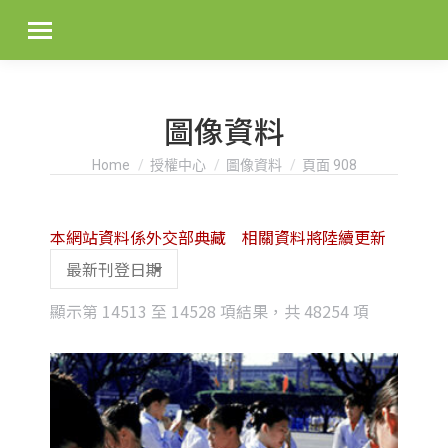
圖像資料
You are here:
Home
授權中心
圖像資料
頁面 908
本網站資料係外交部典藏 相關資料將陸續更新
Sorted
顯示第 14513 至 14528 項結果，共 48254 項
by
latest