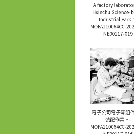
A factory laborato
Hsinchu Science-b
Industrial Park
MOFA110064CC-202
NE00117-019
電子公司電子零組
裝配作業。-
MOFA110064CC-202
NE00117-016