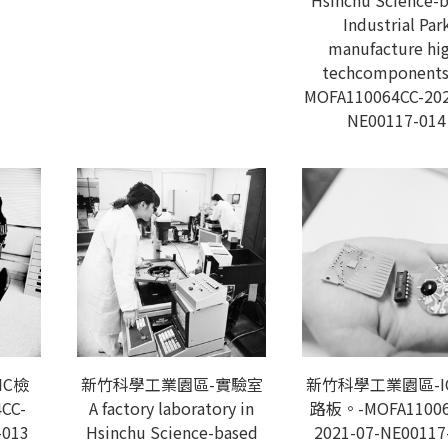
Hsinchu Science-
Industrial Par
manufacture hi
techcomponent
MOFA110064CC-202
NE00117-014
IC檢
新竹科學工業園區-實驗室
新竹科學工業園區-I
CC-
A factory laboratory in
路板。-MOFA11006
-013
Hsinchu Science-based
2021-07-NE00117