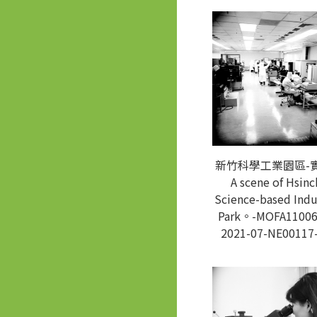
新竹科學工業園區-
A scene of Hsin
Science-based Indu
Park。-MOFA11006
2021-07-NE00117