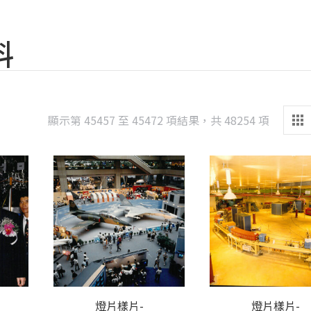
料
Sorted
顯示第 45457 至 45472 項結果，共 48254 項
by
latest
燈片樣片-
燈片樣片-