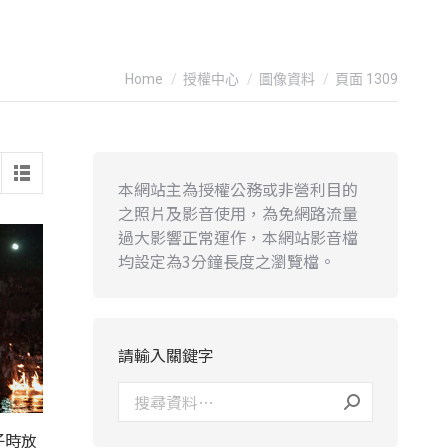
You are here:
Home
授權中心
圖像資料
頁面 1309
本網站主為授權公務或非營利目的
之照片及影音使用，為免網路流量
過大影響正常運作，本網站影音檔
均設定為3分鐘長度之瀏覽檔。
請輸入關鍵字
子時放