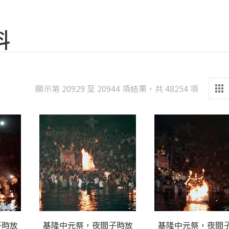
料
Sorted
顯示第 20929 至 20944 項結果，共 48254 項
by
latest
子時放
基隆中元祭，夜間子時放
基隆中元祭，夜間