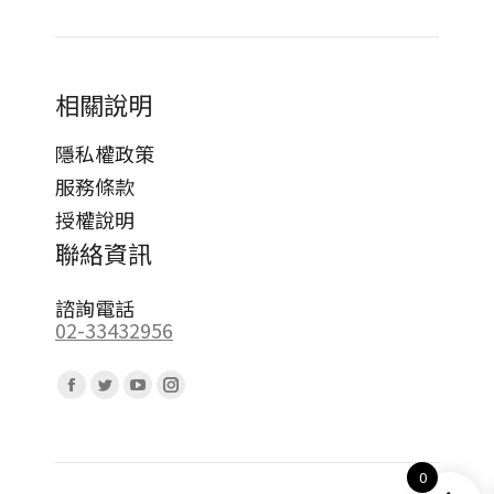
相關說明
隱私權政策
服務條款
授權說明
聯絡資訊
諮詢電話
02-33432956
Find us on:
Facebook
Twitter
YouTube
Instagram
page
page
page
page
opens
opens
opens
opens
0
in
in
in
in