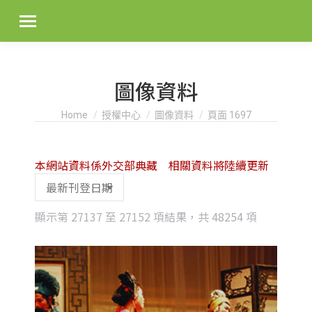
圖像資料
You are here:
Home
授權中心
圖像資料
頁面 1697
本網站資料係外交部典藏 相關資料將陸續更新
Sorted
顯示第 27137 至 27152 項結果，共 48254 項
by
latest