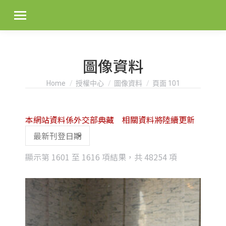
圖像資料
You are here:
Home
授權中心
圖像資料
頁面 101
本網站資料係外交部典藏 相關資料將陸續更新
Sorted
顯示第 1601 至 1616 項結果，共 48254 項
by
latest