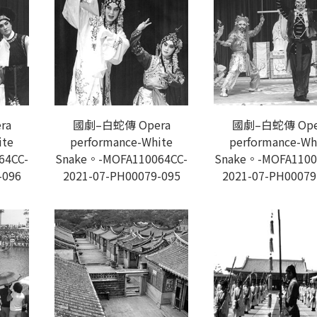
ra
國劇–白蛇傳 Opera
國劇–白蛇傳 Ope
ite
performance-White
performance-Wh
64CC-
Snake。-MOFA110064CC-
Snake。-MOFA1100
-096
2021-07-PH00079-095
2021-07-PH00079