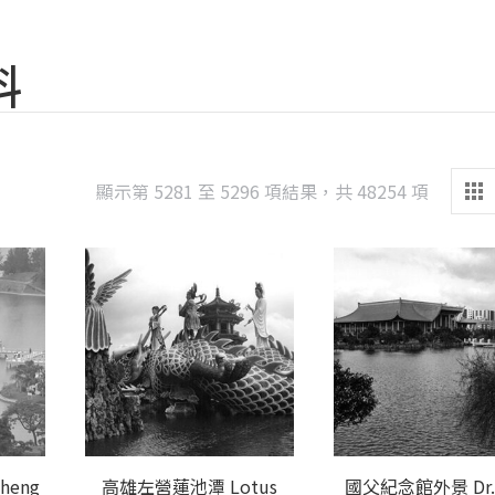
料
Sorted
顯示第 5281 至 5296 項結果，共 48254 項
by
latest
eng
高雄左營蓮池潭 Lotus
國父紀念館外景 Dr. 