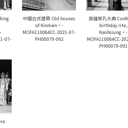
ing
中國古式建築 Old houses
高雄祭孔大典 Confu
of Kinmen。-
birthday rite,
-
MOFA110064CC-2021-07-
Kaohsiung。-
1-07-
PH00079-092
MOFA110064CC-202
PH00079-091
ra