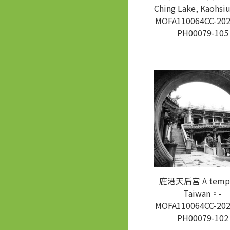
Ching Lake, Kaohsi
MOFA110064CC-202
PH00079-105
鹿港天后宮 A templ
Taiwan。-
MOFA110064CC-202
PH00079-102