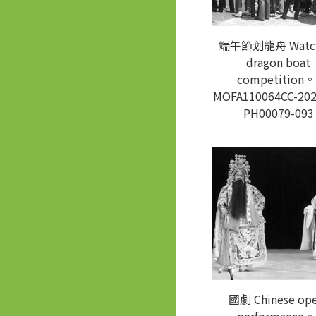
端午節划龍舟 Watch
dragon boat
competition。
MOFA110064CC-202
PH00079-093
國劇 Chinese ope