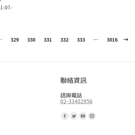
-
1-07-
…
329
330
331
332
333
…
3016
聯絡資訊
諮詢電話
02-33432956
Find us on:
Facebook
Twitter
YouTube
Instagram
page
page
page
page