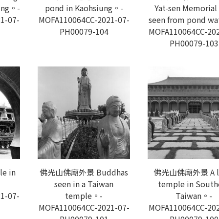
ung。-
pond in Kaohsiung。-
Yat-sen Memorial 
1-07-
MOFA110064CC-2021-07-
seen from pond wa
PH00079-104
MOFA110064CC-202
PH00079-103
e in
佛光山佛廟外景 Buddhas
佛光山佛廟外景 A la
seen in a Taiwan
temple in South
1-07-
temple。-
Taiwan。-
MOFA110064CC-2021-07-
MOFA110064CC-202