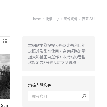
You are here:
Home
授權中心
圖像資料
頁面 331
本網站主為授權公務或非營利目的
之照片及影音使用，為免網路流量
過大影響正常運作，本網站影音檔
均設定為3分鐘長度之瀏覽檔。
請輸入關鍵字
Sun