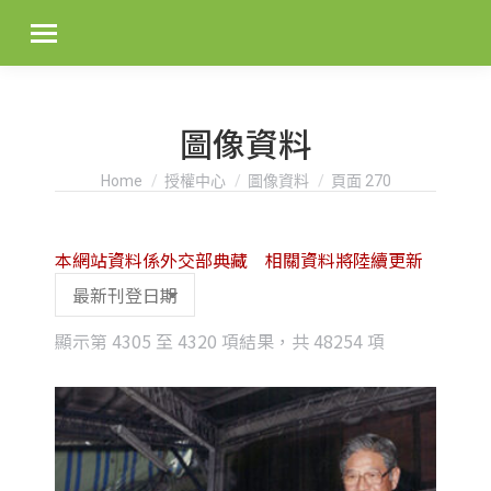
圖像資料
You are here:
Home
授權中心
圖像資料
頁面 270
本網站資料係外交部典藏 相關資料將陸續更新
Sorted
顯示第 4305 至 4320 項結果，共 48254 項
by
latest