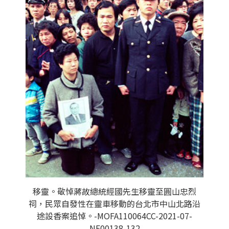
移靈。敬悼蔣故總統經國先生移靈至圓山忠烈
祠，民眾自發性在靈車移動的台北市中山北路沿
途設香案追悼。-MOFA110064CC-2021-07-
NE00138-132