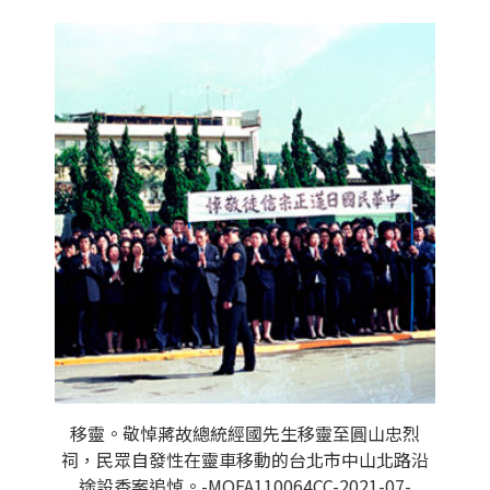
移靈。敬悼蔣故總統經國先生移靈至圓山忠烈
祠，民眾自發性在靈車移動的台北市中山北路沿
途設香案追悼。-MOFA110064CC-2021-07-