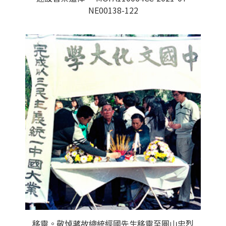
NE00138-122
移靈。敬悼蔣故總統經國先生移靈至圓山忠烈