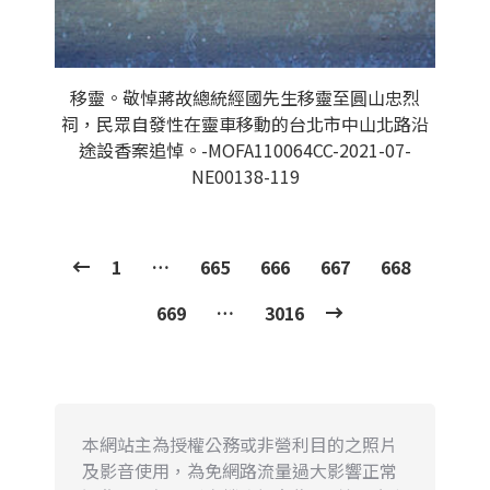
移靈。敬悼蔣故總統經國先生移靈至圓山忠烈
祠，民眾自發性在靈車移動的台北市中山北路沿
途設香案追悼。-MOFA110064CC-2021-07-
NE00138-119
1
…
665
666
667
668
669
…
3016
本網站主為授權公務或非營利目的之照片
及影音使用，為免網路流量過大影響正常