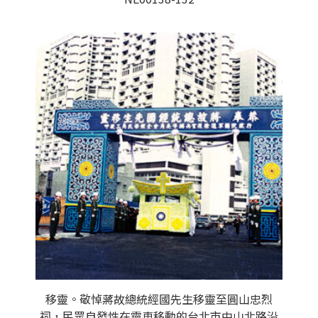
移靈。敬悼蔣故總統經國先生移靈至圓山忠烈
祠，民眾自發性在靈車移動的台北市中山北路沿