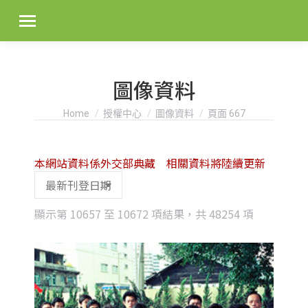
圖像資料
You are here:
Home
授權中心
圖像資料
頁面 667
本網站資料係外交部典藏 相關資料將陸續更新
Sorted
顯示第 10657 至 10672 項結果，共 48254 項
by
latest