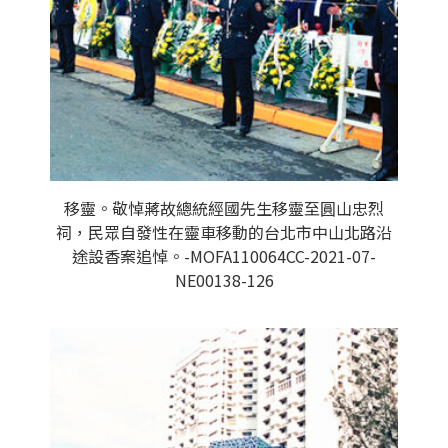
移靈。敬悼蔣故總統經國先生移靈至圓山忠烈
祠，民眾自發性在靈車移動的台北市中山北路沿
途設香案追悼。-MOFA110064CC-2021-07-
NE00138-126