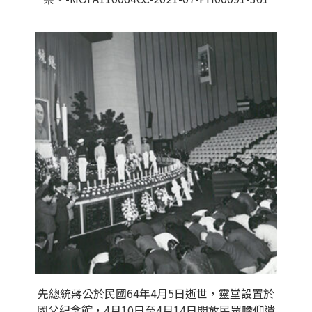
先總統蔣公於民國64年4月5日逝世，靈堂設置於
國父紀念館，4月10日至4月14日開放民眾瞻仰遺