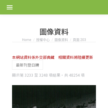
圖像資料
You are here:
Home
授權中心
圖像資料
頁面 203
本網站資料係外交部典藏 相關資料將陸續更新
Sorted
顯示第 3233 至 3248 項結果，共 48254 項
by
latest