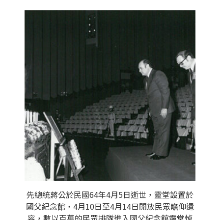
先總統蔣公於民國64年4月5日逝世，靈堂設置於
國父紀念館，4月10日至4月14日開放民眾瞻仰遺
容，數以百萬的民眾排隊進入國父紀念館靈堂悼