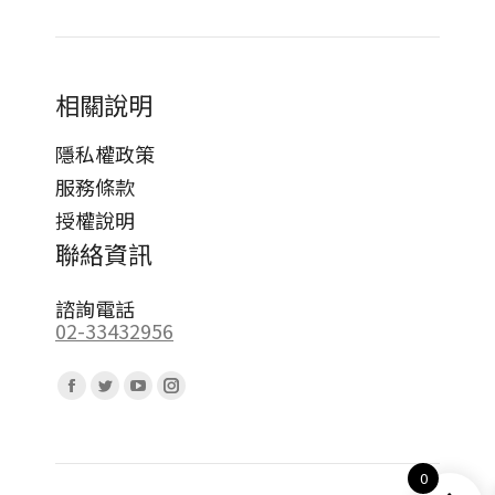
相關說明
隱私權政策
服務條款
授權說明
聯絡資訊
諮詢電話
02-33432956
Find us on:
Facebook
Twitter
YouTube
Instagram
page
page
page
page
opens
opens
opens
opens
0
in
in
in
in