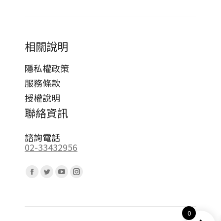
相關說明
隱私權政策
服務條款
授權說明
聯絡資訊
諮詢電話
02-33432956
Find us on:
Facebook
Twitter
YouTube
Instagram
page
page
page
page
opens
opens
opens
opens
0
in
in
in
in