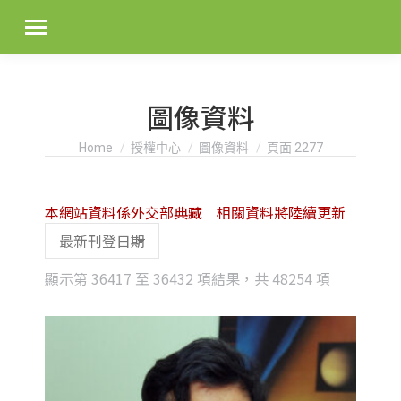
圖像資料
You are here:
Home
授權中心
圖像資料
頁面 2277
本網站資料係外交部典藏 相關資料將陸續更新
Sorted
顯示第 36417 至 36432 項結果，共 48254 項
by
latest