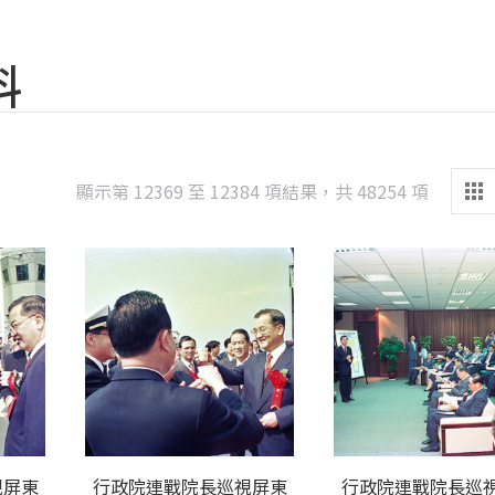
料
Sorted
顯示第 12369 至 12384 項結果，共 48254 項
by
latest
視屏東
行政院連戰院長巡視屏東
行政院連戰院長巡