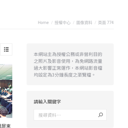
You are here:
Home
授權中心
圖像資料
頁面 774
本網站主為授權公務或非營利目的
之照片及影音使用，為免網路流量
過大影響正常運作，本網站影音檔
均設定為3分鐘長度之瀏覽檔。
請輸入關鍵字
視屏東