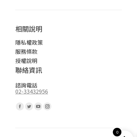
相關說明
隱私權政策
服務條款
授權說明
聯絡資訊
諮詢電話
02-33432956
Find us on:
Facebook
Twitter
YouTube
Instagram
page
page
page
page
opens
opens
opens
opens
0
in
in
in
in