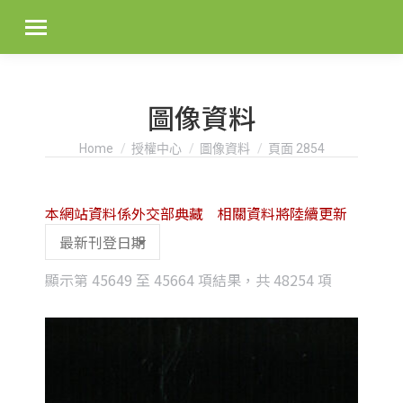
圖像資料
You are here:
Home
授權中心
圖像資料
頁面 2854
本網站資料係外交部典藏 相關資料將陸續更新
Sorted
顯示第 45649 至 45664 項結果，共 48254 項
by
latest