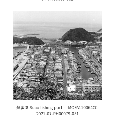
蘇澳港 Suao fishing port。-MOFA110064CC-
2021-07-PH00079-051