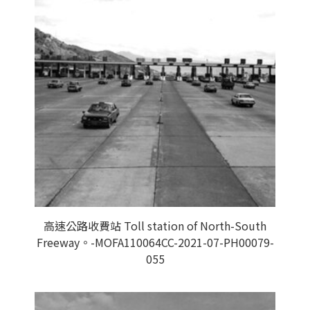
高速公路收費站 Toll station of North-South
Freeway。-MOFA110064CC-2021-07-PH00079-
055