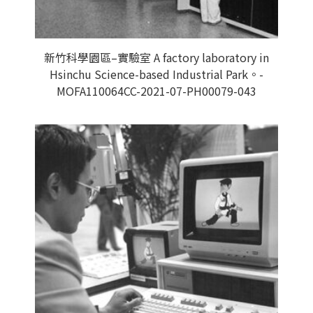
新竹科學園區–實驗室 A factory laboratory in
Hsinchu Science-based Industrial Park。-
MOFA110064CC-2021-07-PH00079-043