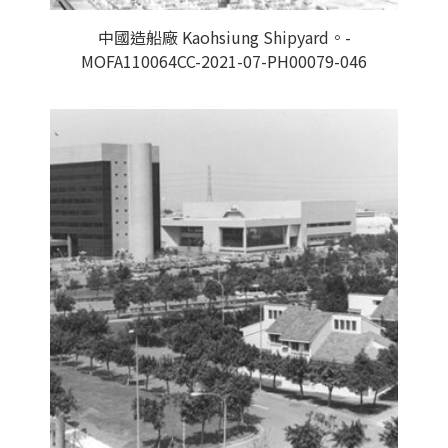
中國造船廠 Kaohsiung Shipyard。-
MOFA110064CC-2021-07-PH00079-046