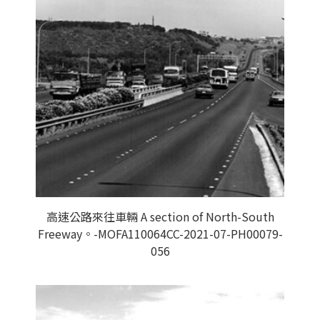
高速公路來往車輛 A section of North-South
Freeway。-MOFA110064CC-2021-07-PH00079-
056