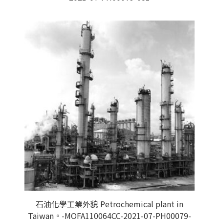
石油化學工業外貌 Petrochemical plant in
Taiwan。-MOFA110064CC-2021-07-PH00079-