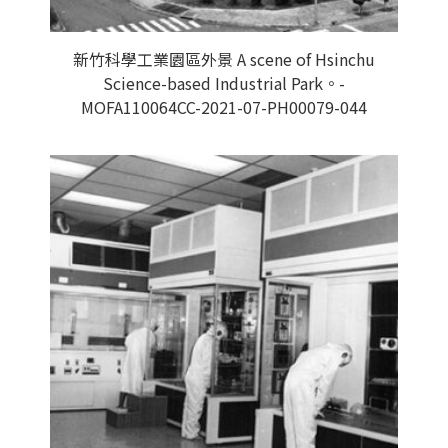
新竹科學工業園區外景 A scene of Hsinchu
Science-based Industrial Park。-
MOFA110064CC-2021-07-PH00079-044