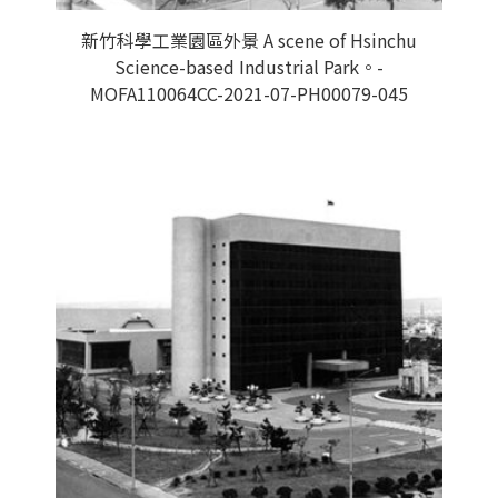
新竹科學工業園區外景 A scene of Hsinchu
Science-based Industrial Park。-
MOFA110064CC-2021-07-PH00079-045