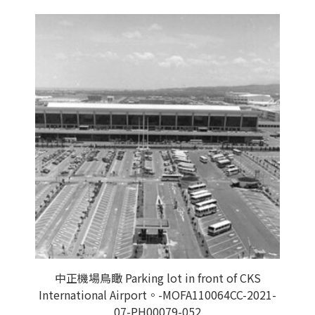
中正機場鳥瞰 Parking lot in front of CKS
International Airport。-MOFA110064CC-2021-
07-PH00079-052