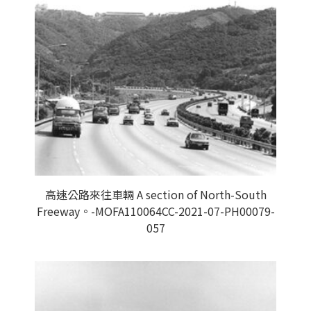
高速公路來往車輛 A section of North-South
Freeway。-MOFA110064CC-2021-07-PH00079-
057