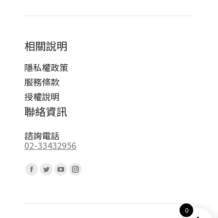
相關說明
隱私權政策
服務條款
授權說明
聯絡資訊
諮詢電話
02-33432956
Find us on:
Facebook
Twitter
YouTube
Instagram
page
page
page
page
opens
opens
opens
opens
0
in
in
in
in