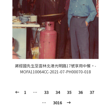
蔣經國先生至雲林北港光明路17號享用中餐。-
MOFA110064CC-2021-07-PH00070-018
1
…
33
34
35
36
37
…
3016