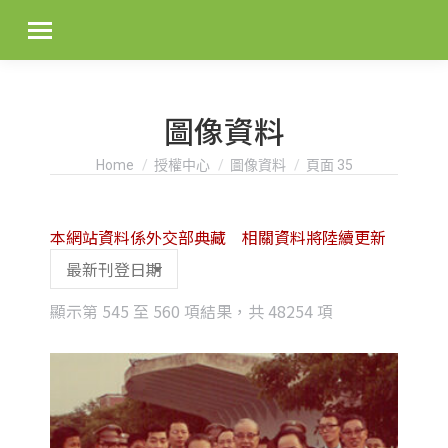
圖像資料
You are here:
Home
授權中心
圖像資料
頁面 35
本網站資料係外交部典藏 相關資料將陸續更新
Sorted
顯示第 545 至 560 項結果，共 48254 項
by
latest