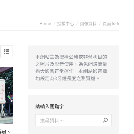
You are here:
Home
授權中心
圖像資料
頁面 556
本網站主為授權公務或非營利目的
之照片及影音使用，為免網路流量
過大影響正常運作，本網站影音檔
均設定為3分鐘長度之瀏覽檔。
請輸入關鍵字
委員、