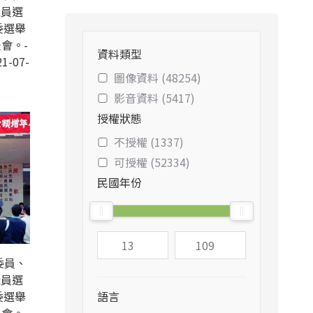
議員選
委選舉
會。-
資料類型
1-07-
圖像資料 (48254)
影音資料 (5417)
授權狀態
不授權 (1337)
可授權 (52334)
民國年份
委員、
議員選
委選舉
語言