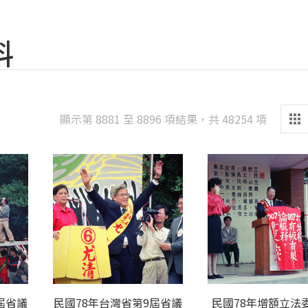
料
Sorted
顯示第 8881 至 8896 項結果，共 48254 項
by
latest
屆省議
民國78年台灣省第9屆省議
民國78年增額立法