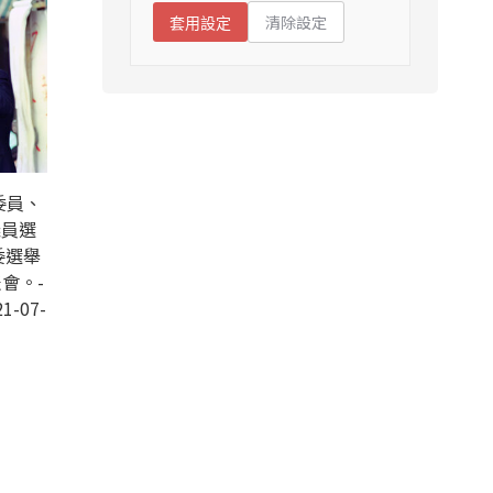
清除設定
套用設定
委員、
議員選
委選舉
會。-
1-07-