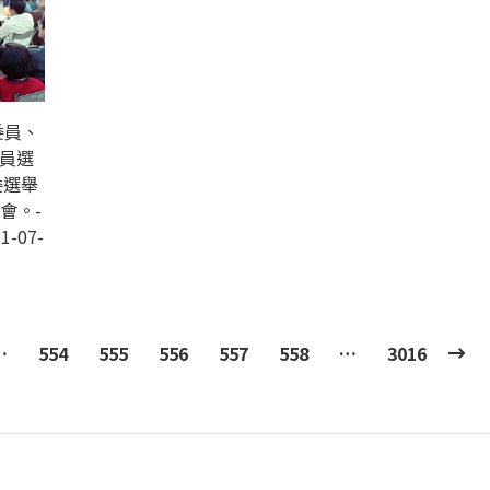
委員、
議員選
委選舉
會。-
1-07-
…
554
555
556
557
558
…
3016