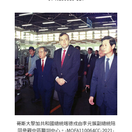
哥斯大黎加共和國總統喀德戎由李元簇副總統陪
同參觀中區職訓中心。-MOFA110064CC-2021-