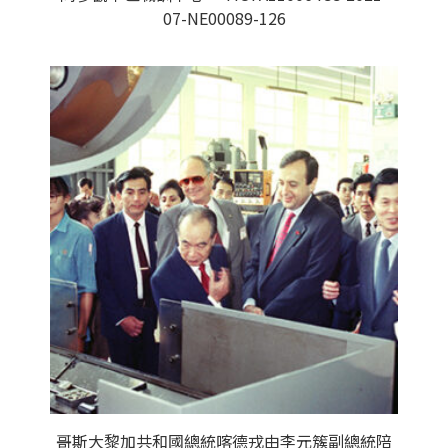
07-NE00089-126
哥斯大黎加共和國總統喀德戎由李元簇副總統陪