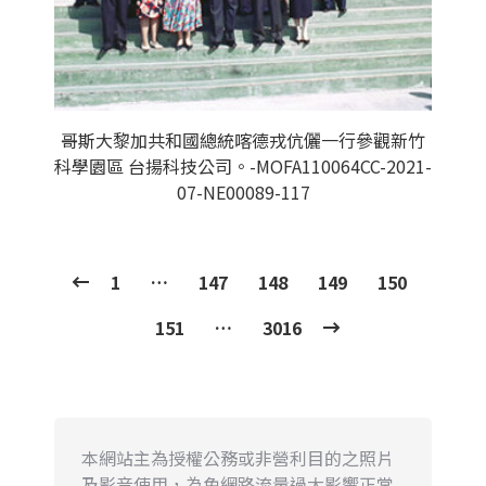
哥斯大黎加共和國總統喀德戎伉儷一行參觀新竹
科學園區 台揚科技公司。-MOFA110064CC-2021-
07-NE00089-117
1
…
147
148
149
150
151
…
3016
本網站主為授權公務或非營利目的之照片
及影音使用，為免網路流量過大影響正常