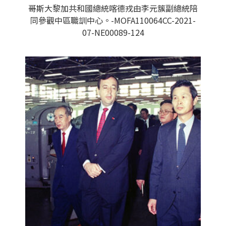
哥斯大黎加共和國總統喀德戎由李元簇副總統陪
同參觀中區職訓中心。-MOFA110064CC-2021-
07-NE00089-124