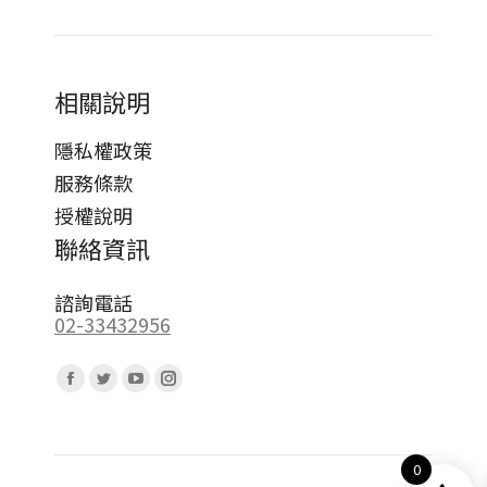
相關說明
隱私權政策
服務條款
授權說明
聯絡資訊
諮詢電話
02-33432956
Find us on:
Facebook
Twitter
YouTube
Instagram
page
page
page
page
opens
opens
opens
opens
0
in
in
in
in