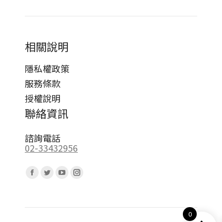
相關說明
隱私權政策
服務條款
授權說明
聯絡資訊
諮詢電話
02-33432956
Find us on:
Facebook
Twitter
YouTube
Instagram
page
page
page
page
opens
opens
opens
opens
0
in
in
in
in