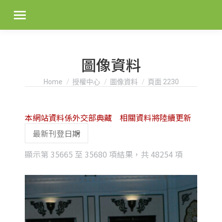
圖像資料
You are here:
Home
授權中心
圖像資料
頁面 2230
本網站資料係外交部典藏 相關資料將陸續更新
Sorted
顯示第 35665 至 35680 項結果，共 48254 項
by
latest