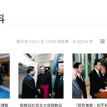
料
Sorted
顯示第 33521 至 33536 項結果，共 48254 項
by
latest
廷禮賓
駐教廷杜筑生大使與教廷
「翔梵專案：和平