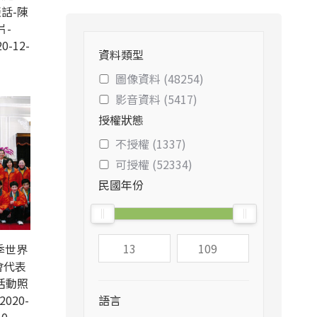
話-陳
片-
0-12-
資料類型
圖像資料 (48254)
影音資料 (5417)
授權狀態
不授權 (1337)
可授權 (52334)
民國年份
季世界
會代表
活動照
2020-
語言