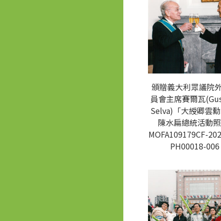
頒贈義大利眾議院
員會主席賽爾瓦(Gus
Selva)「大綬卿雲
陳水扁總統活動照
MOFA109179CF-202
PH00018-006