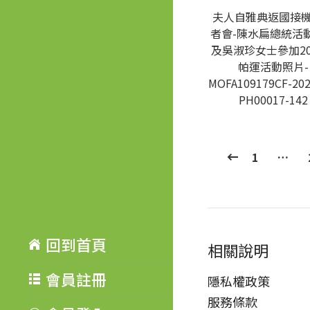
夫人自雅典返國接
者會-陳水扁總統活
及吳淑珍女士參加20
帕運活動照片-
MOFA109179CF-202
PH00017-142
1
…
回到首頁
相關說明
會員註冊
隱私權政策
服務條款