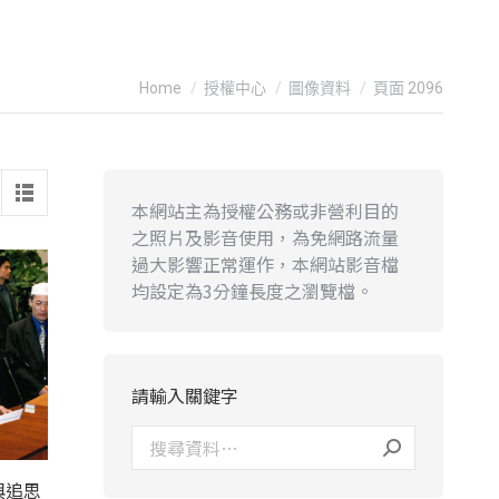
You are here:
Home
授權中心
圖像資料
頁面 2096
本網站主為授權公務或非營利目的
之照片及影音使用，為免網路流量
過大影響正常運作，本網站影音檔
均設定為3分鐘長度之瀏覽檔。
請輸入關鍵字
與追思