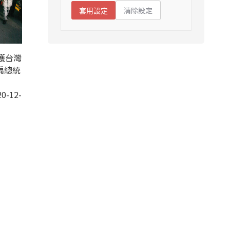
清除設定
套用設定
護台灣
扁總統
0-12-