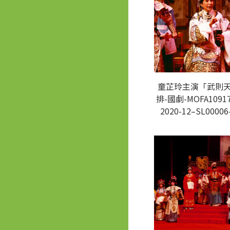
童芷玲主演「武則
排-國劇-MOFA10917
2020-12–SL00006