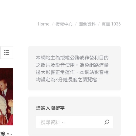
You are here:
Home
授權中心
圖像資料
頁面 1036
本網站主為授權公務或非營利目的
之照片及影音使用，為免網路流量
過大影響正常運作，本網站影音檔
均設定為3分鐘長度之瀏覽檔。
請輸入關鍵字
覽。-