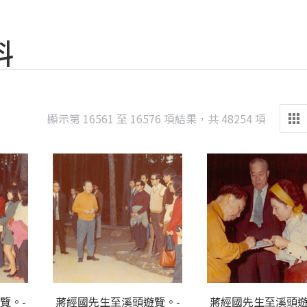
料
Sorted
顯示第 16561 至 16576 項結果，共 48254 項
by
latest
覽。-
蔣經國先生至溪頭遊覽。-
蔣經國先生至溪頭遊