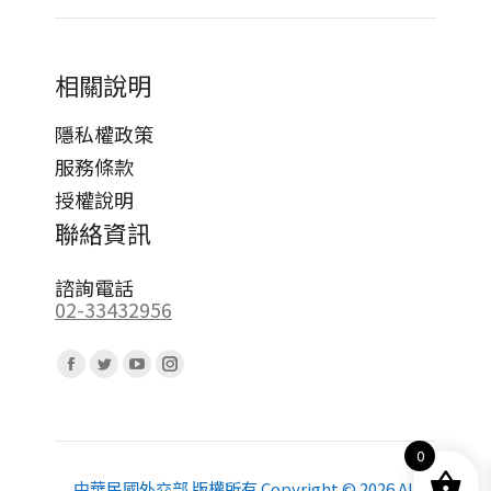
相關說明
隱私權政策
服務條款
授權說明
聯絡資訊
諮詢電話
02-33432956
Find us on:
Facebook
Twitter
YouTube
Instagram
page
page
page
page
opens
opens
opens
opens
0
in
in
in
in
new
new
new
new
中華民國外交部 版權所有 Copyright © 2026 All