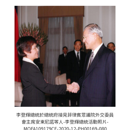
李登輝總統於總統府接見菲律賓眾議院外交委員
會主席安東尼諾等人-李登輝總統活動照片-
MOFA109179CF-2020-12-PH00169-080