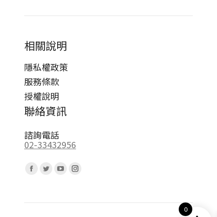
相關說明
隱私權政策
服務條款
授權說明
聯絡資訊
諮詢電話
02-33432956
Find us on:
Facebook
Twitter
YouTube
Instagram
page
page
page
page
opens
opens
opens
opens
0
in
in
in
in