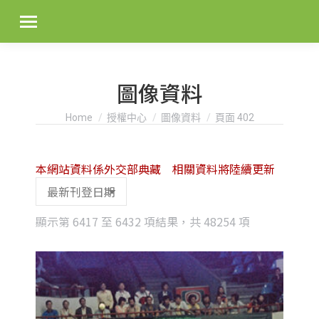
圖像資料
You are here:
Home
授權中心
圖像資料
頁面 402
本網站資料係外交部典藏 相關資料將陸續更新
Sorted
顯示第 6417 至 6432 項結果，共 48254 項
by
latest