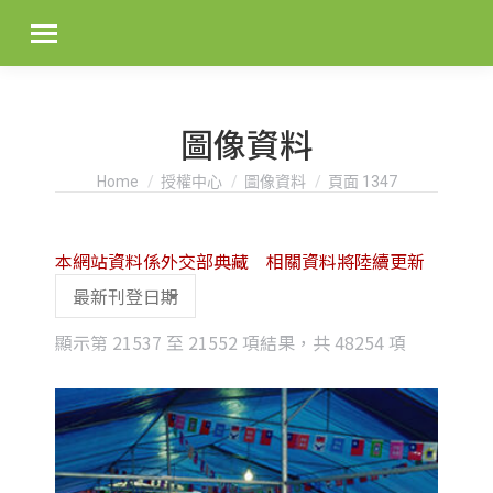
圖像資料
You are here:
Home
授權中心
圖像資料
頁面 1347
本網站資料係外交部典藏 相關資料將陸續更新
Sorted
顯示第 21537 至 21552 項結果，共 48254 項
by
latest