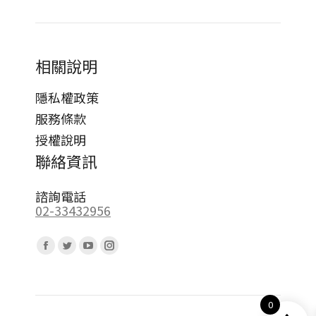
相關說明
隱私權政策
服務條款
授權說明
聯絡資訊
諮詢電話
02-33432956
Find us on:
Facebook
Twitter
YouTube
Instagram
page
page
page
page
opens
opens
opens
opens
0
in
in
in
in