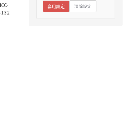
CC-
清除設定
套用設定
-132