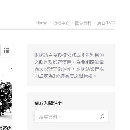
You are here:
Home
授權中心
圖像資料
頁面 1512
本網站主為授權公務或非營利目的
之照片及影音使用，為免網路流量
過大影響正常運作，本網站影音檔
均設定為3分鐘長度之瀏覽檔。
請輸入關鍵字
技藝醒