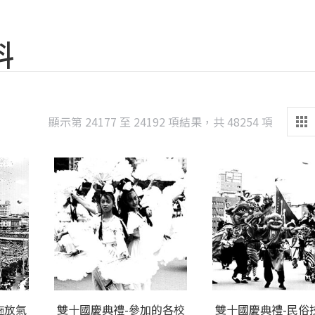
料
Sorted
顯示第 24177 至 24192 項結果，共 48254 項
by
latest
施放氣
雙十國慶典禮-參加的各校
雙十國慶典禮-民俗