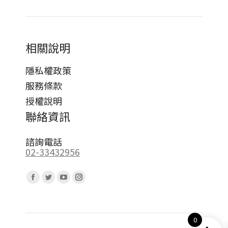
相關說明
隱私權政策
服務條款
授權說明
聯絡資訊
諮詢電話
02-33432956
Find us on:
Facebook
Twitter
YouTube
Instagram
page
page
page
page
opens
opens
opens
opens
0
in
in
in
in