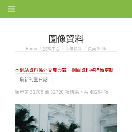
圖像資料
You are here:
Home
授權中心
圖像資料
頁面 2045
本網站資料係外交部典藏 相關資料將陸續更新
Sorted
顯示第 32705 至 32720 項結果，共 48254 項
by
latest