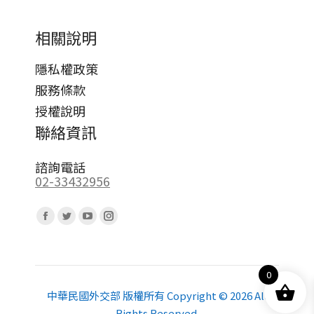
相關說明
隱私權政策
服務條款
授權說明
聯絡資訊
諮詢電話
02-33432956
Find us on:
Facebook
Twitter
YouTube
Instagram
page
page
page
page
opens
opens
opens
opens
0
in
in
in
in
new
new
new
new
中華民國外交部 版權所有 Copyright © 2026 All
Rights Reserved.