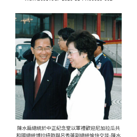
陳水扁總統於中正紀念堂以軍禮歡迎尼加拉瓜共
和國總統博拉紐時與呂秀蓮副總統愉快交談-陳水