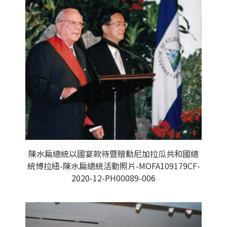
陳水扁總統以國宴款待暨贈勳尼加拉瓜共和國總
統博拉紐-陳水扁總統活動照片-MOFA109179CF-
2020-12-PH00089-006