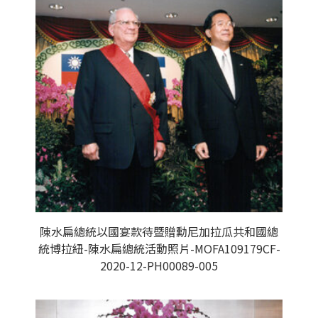
陳水扁總統以國宴款待暨贈勳尼加拉瓜共和國總
統博拉紐-陳水扁總統活動照片-MOFA109179CF-
2020-12-PH00089-005