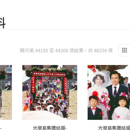
料
Sorted
顯示第 44193 至 44208 項結果，共 48254 項
by
latest
-
光華島集體結婚-
光華島集體結婚