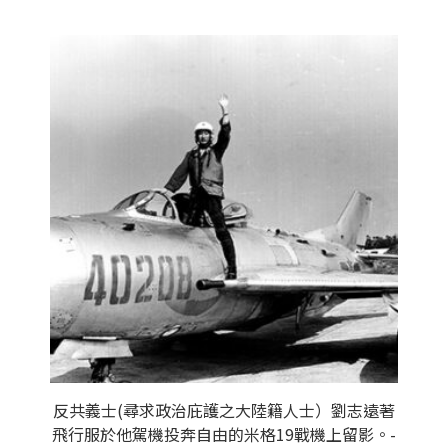
反共義士(尋求政治庇護之大陸籍人士）劉志遠著
飛行服於他駕機投奔自由的米格19戰機上留影。-