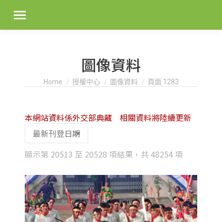
圖像資料
You are here:
Home
授權中心
圖像資料
頁面 1283
本網站資料係外交部典藏 相關資料將陸續更新
Sorted
顯示第 20513 至 20528 項結果，共 48254 項
by
latest