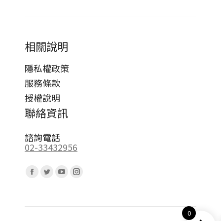
相關說明
隱私權政策
服務條款
授權說明
聯絡資訊
諮詢電話
02-33432956
Find us on:
Facebook
Twitter
YouTube
Instagram
page
page
page
page
opens
opens
opens
opens
0
in
in
in
in