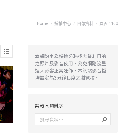
You are here:
Home
授權中心
圖像資料
頁面 1160
本網站主為授權公務或非營利目的
之照片及影音使用，為免網路流量
過大影響正常運作，本網站影音檔
均設定為3分鐘長度之瀏覽檔。
請輸入關鍵字