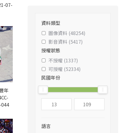
1-07-
資料類型
圖像資料 (48254)
影音資料 (5417)
授權狀態
不授權 (1337)
可授權 (52334)
民國年份
豐年
CC-
-044
語言