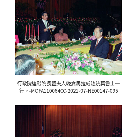
行政院連戰院長暨夫人晚宴馬拉威總統莫魯士一
行。-MOFA110064CC-2021-07-NE00147-095