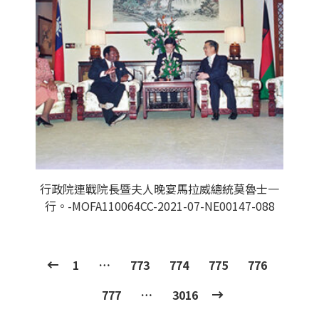
行政院連戰院長暨夫人晚宴馬拉威總統莫魯士一
行。-MOFA110064CC-2021-07-NE00147-088
1
…
773
774
775
776
777
…
3016