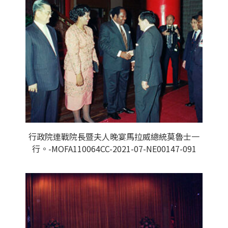
行政院連戰院長暨夫人晚宴馬拉威總統莫魯士一
行。-MOFA110064CC-2021-07-NE00147-091