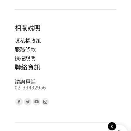
相關說明
隱私權政策
服務條款
授權說明
聯絡資訊
諮詢電話
02-33432956
Find us on:
Facebook
Twitter
YouTube
Instagram
page
page
page
page
opens
opens
opens
opens
0
in
in
in
in