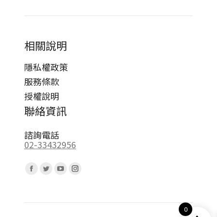
相關說明
隱私權政策
服務條款
授權說明
聯絡資訊
諮詢電話
02-33432956
Find us on:
Facebook
Twitter
YouTube
Instagram
page
page
page
page
opens
opens
opens
opens
0
in
in
in
in