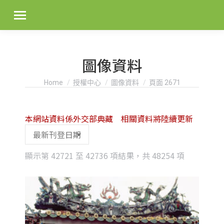
圖像資料
You are here:
Home
授權中心
圖像資料
頁面 2671
本網站資料係外交部典藏 相關資料將陸續更新
Sorted
顯示第 42721 至 42736 項結果，共 48254 項
by
latest