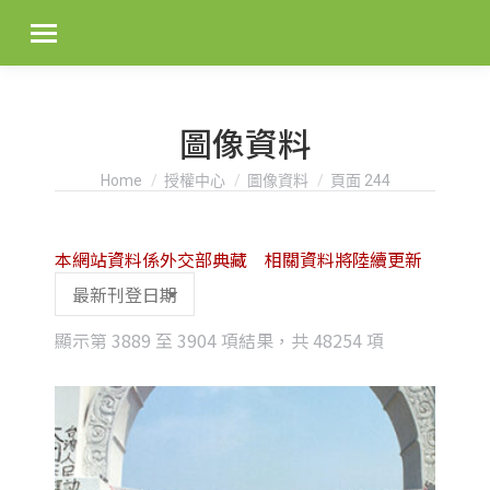
圖像資料
You are here:
Home
授權中心
圖像資料
頁面 244
本網站資料係外交部典藏 相關資料將陸續更新
Sorted
顯示第 3889 至 3904 項結果，共 48254 項
by
latest