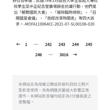
野百合學運：民國79年3月由台大學生發起大專院
校學生至中正紀念堂廣場靜坐抗議行動，他們提
出「解散國民大會」、「廢除臨時條款」、「召
開國是會議」、「政經改革時間表」等四大訴
求。-MOFA110064CC-2021-07-SL00106-020
1
…
242
243
244
245
246
…
3016
本網站主為授權公務或非營利目的之照片
及影音使用，為免網路流量過大影響正常
運作，本網站影音檔均設定為3分鐘長度之
瀏覽檔。