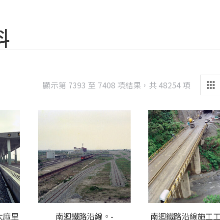
料
Sorted
顯示第 7393 至 7408 項結果，共 48254 項
by
latest
太麻里
南迴鐵路沿線。-
南迴鐵路沿線施工工