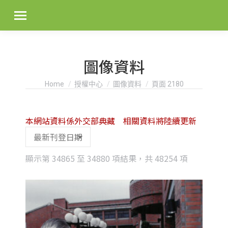
圖像資料
You are here:
Home
授權中心
圖像資料
頁面 2180
本網站資料係外交部典藏 相關資料將陸續更新
Sorted
顯示第 34865 至 34880 項結果，共 48254 項
by
latest