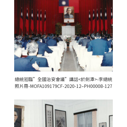
總統蒞臨”全國治安會議”講話<於劍潭>-李總統
照片冊-MOFA109179CF-2020-12–PH00008-127