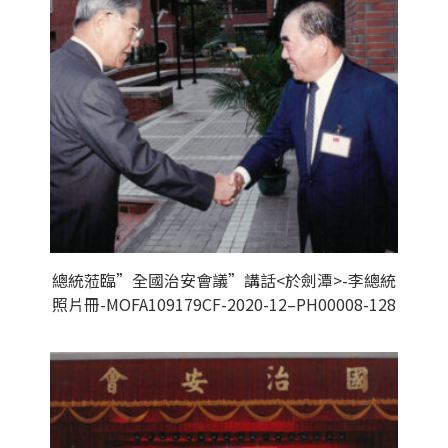
總統蒞臨”全國治安會議”講話<於劍潭>-李總統
照片冊-MOFA109179CF-2020-12–PH00008-128