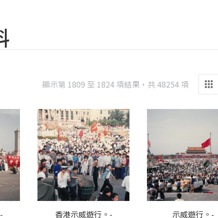
料
Sorted
顯示第 1809 至 1824 項結果，共 48254 項
by
latest
-
香港示威遊行。-
示威遊行。-