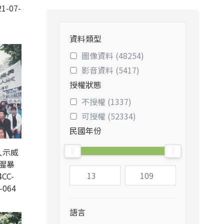
1-07-
資料類型
圖像資料 (48254)
影音資料 (5417)
授權狀態
不授權 (1337)
可授權 (52334)
民國年份
人示威
腥暴
CC-
-064
語言