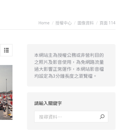
You are here:
Home
授權中心
圖像資料
頁面 114
本網站主為授權公務或非營利目的
之照片及影音使用，為免網路流量
過大影響正常運作，本網站影音檔
均設定為3分鐘長度之瀏覽檔。
請輸入關鍵字