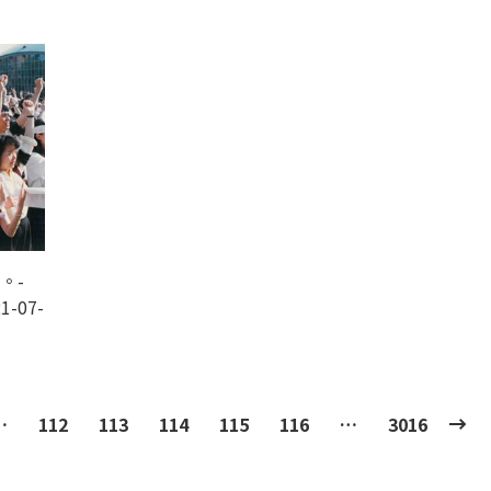
。-
1-07-
…
112
113
114
115
116
…
3016