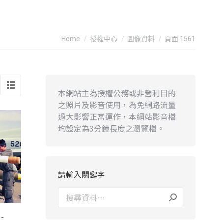
You are here:
Home
授權中心
圖像資料
頁面 1561
本網站主為授權公務或非營利目的
之照片及影音使用，為免網路流量
過大影響正常運作，本網站影音檔
均設定為3分鐘長度之瀏覽檔。
請輸入關鍵字
-