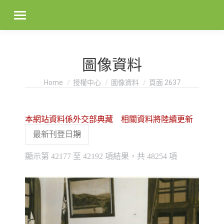
圖像資料
You are here:
Home
授權中心
圖像資料
頁面 2637
本網站資料係外交部典藏 相關資料將陸續更新
Sorted
顯示第 42177 至 42192 項結果，共 48254 項
by
latest