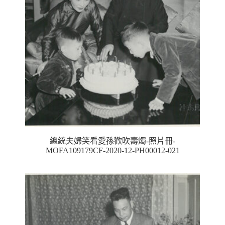
總統夫婦笑看愛孫歡吹壽燭-照片冊-
MOFA109179CF-2020-12-PH00012-021