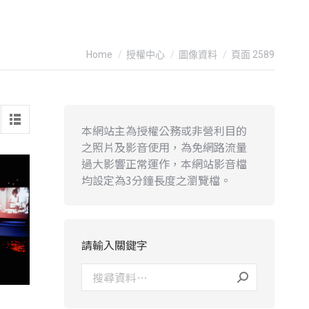
You are here:
Home
授權中心
圖像資料
頁面 2589
本網站主為授權公務或非營利目的
之照片及影音使用，為免網路流量
過大影響正常運作，本網站影音檔
均設定為3分鐘長度之瀏覽檔。
請輸入關鍵字