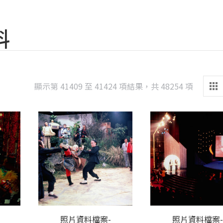
料
Sorted
顯示第 41409 至 41424 項結果，共 48254 項
by
latest
照片資料檔案-
照片資料檔案-