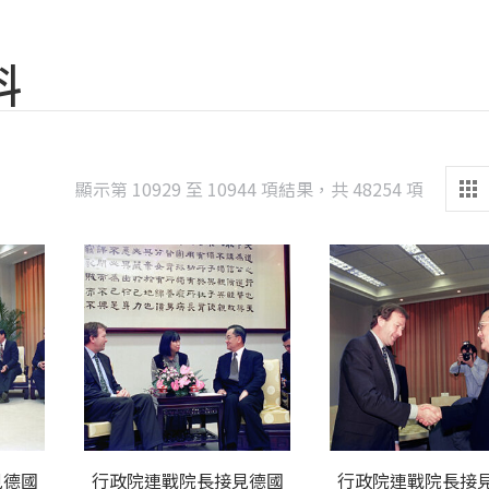
料
Sorted
顯示第 10929 至 10944 項結果，共 48254 項
by
latest
見德國
行政院連戰院長接見德國
行政院連戰院長接