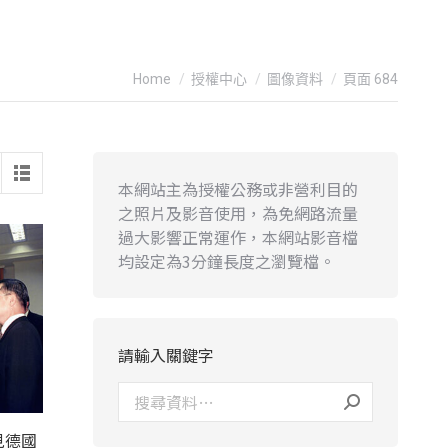
You are here:
Home
授權中心
圖像資料
頁面 684
本網站主為授權公務或非營利目的
之照片及影音使用，為免網路流量
過大影響正常運作，本網站影音檔
均設定為3分鐘長度之瀏覽檔。
請輸入關鍵字
見德國