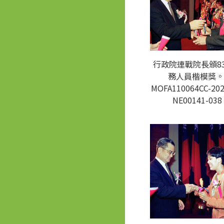
行政院連戰院長頒8
務人員楷模獎。
MOFA110064CC-202
NE00141-038