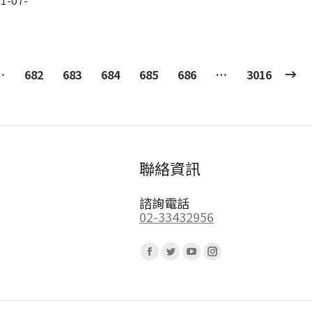
1-07-
…
682
683
684
685
686
…
3016
聯絡資訊
諮詢電話
02-33432956
Find us on:
Facebook
Twitter
YouTube
Instagram
page
page
page
page
opens
opens
opens
opens